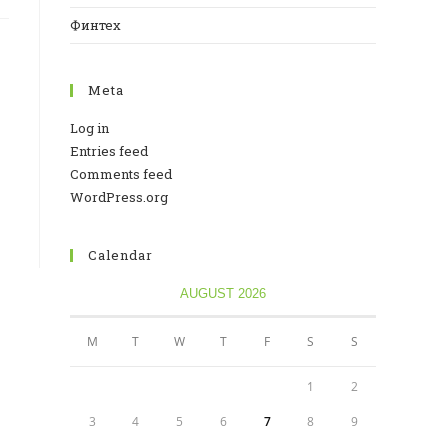
Финтех
Meta
Log in
Entries feed
Comments feed
WordPress.org
Calendar
AUGUST 2026
M
T
W
T
F
S
S
1
2
3
4
5
6
7
8
9