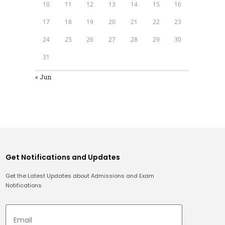
10
11
12
13
14
15
16
17
18
19
20
21
22
23
24
25
26
27
28
29
30
31
« Jun
Get Notifications and Updates
Get the Latest Updates about Admissions and Exam
Notifications