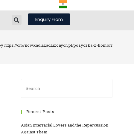
Enquiry From
by https://chwilowkadlazadluzonych.pl/pozyczka-z-komornikiem-i-zl
Recent Posts
Asian Interracial Lovers and the Repercussion
Against Them