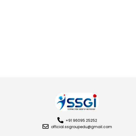
+91 96095 25252
official.ssgroupedu@gmail.com