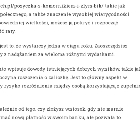
ych.pl/pozyczka-z-komornikiem-i-zlym-bik/
takie jak
połecznego, a także znaczenie wysokiej wiarygodności
dpowiedniej wielkości, możesz ją pokryć i rozpocząć
ć raty.
jest to, że wystarczy jedna w ciągu roku. Zaoszczędzisz
any z nadążaniem za wieloma różnymi wydatkami.
 kto wpisuje dowody istniejących dobrych wyników, takie ja
zyna roszczenia o zaliczkę. Jest to główny aspekt w
y ryzyko rozróżnienia między osobą korzystającą z zupełni
leżnie od tego, czy złożysz wniosek, gdy nie marnie
zymać nową płatność w swoim banku, ale pozwala to