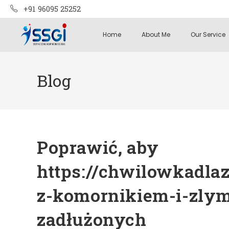
+91 96095 25252
Home
About Me
Our Service
Blog
Poprawić, aby
https://chwilowkadla
z-komornikiem-i-zlym
zadłużonych