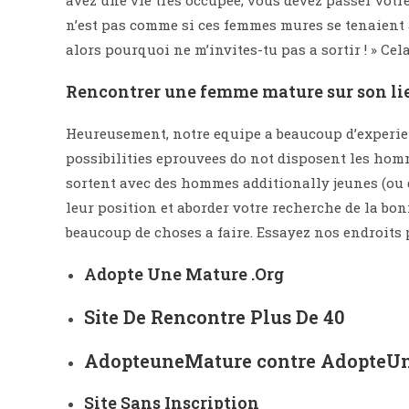
avez une vie tres occupee, vous devez passer votre 
n’est pas comme si ces femmes mures se tenaient av
alors pourquoi ne m’invites-tu pas a sortir ! » Cela
Rencontrer une femme mature sur son lie
Heureusement, notre equipe a beaucoup d’experien
possibilities eprouvees do not disposent les hom
sortent avec des hommes additionally jeunes (ou 
leur position et aborder votre recherche de la bo
beaucoup de choses a faire. Essayez nos endroits p
Adopte Une Mature .Org
Site De Rencontre Plus De 40
AdopteuneMature contre Adopte
Site Sans Inscription