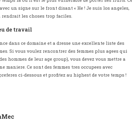
temps la ou il est le plus vulnerable de porter ses fruits. C
ec un signe sur le front disant « He ! Je suis los angeles,
 rendrait les choses trop faciles.
u de travail
ce dans ce domaine et a dresse une excellente liste des
mes. Si vous voulez rencontrer des femmes plus agees qui
des hommes de leur age group), vous devez vous mettre a
nne maniere. Ce sont des femmes tres occupees avec
referes ci-dessous et profitez au highest de votre temps !
UnMec