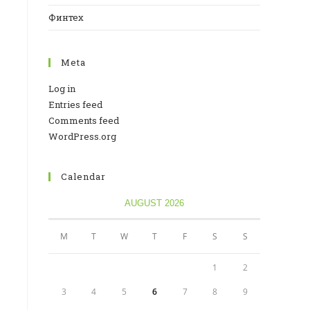
Финтех
Meta
Log in
Entries feed
Comments feed
WordPress.org
Calendar
AUGUST 2026
M
T
W
T
F
S
S
1
2
3
4
5
6
7
8
9