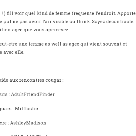
 ) fill voir quel kind de femme frequente l’endroit. Apporte
put ne pas avoir l’air visible ou think. Soyez decontracte.
dition agee que vous apercevez.
eut-etre une femme as well as agee qui vient souvent et
 avec elle.
ide aux rencontres cougar :
eurs : AdultFriendFinder
uars : Milftastic
ucre : AshleyMadison