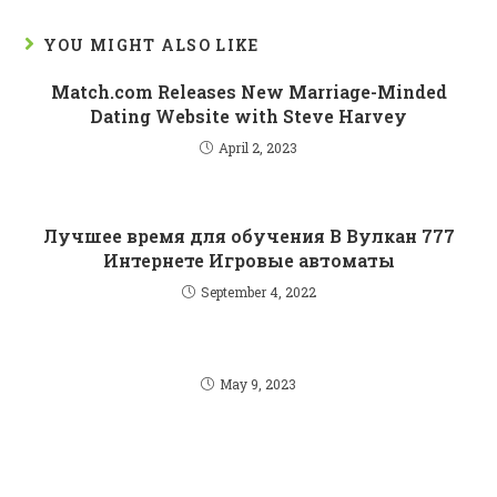
YOU MIGHT ALSO LIKE
Match.com Releases New Marriage-Minded
Dating Website with Steve Harvey
April 2, 2023
Лучшее время для обучения В Вулкан 777
Интернете Игровые автоматы
September 4, 2022
May 9, 2023