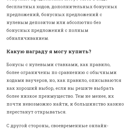
бесплатных ходов, дополнительных бонусных
предложений, бонусных предложений с
нулевым депозитом или абсолютно без
бонусных предложений с полным
обналичиванием.
Какую награду я могу купить?
Бонусы с нулевыми ставками, как правило,
более ограничены по сравнению с обычными
кодами ваучеров, но, как правило, описываются
как хороший выбор, если вы решите выбрать
более низкое преимущество. Тем не менее, их
почти невозможно найти, и большинство казино
перестанут открываться.
С другой стороны, своевременные онлайн-