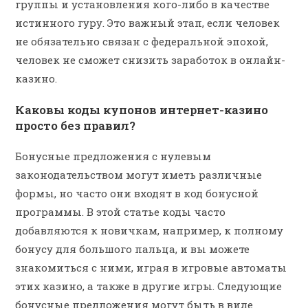
группы и установления кого-либо в качестве
истинного гуру. Это важный этап, если человек
не обязательно связан с федеральной эпохой,
человек не сможет снизить заработок в онлайн-
казино.
Каковы коды купонов интернет-казино
просто без правил?
Бонусные предложения с нулевым
законодательством могут иметь различные
формы, но часто они входят в код бонусной
программы. В этой статье коды часто
добавляются к новичкам, например, к полному
бонусу для большого пальца, и вы можете
знакомиться с ними, играя в игровые автоматы
этих казино, а также в другие игры. Следующие
бонусные предложения могут быть в виде