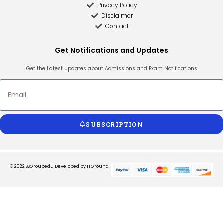
Privacy Policy
Disclaimer
Contact
Get Notifications and Updates
Get the Latest Updates about Admissions and Exam Notifications
SUBSCRIPTION
© 2022 SSGroupedu
Developed by ITGround