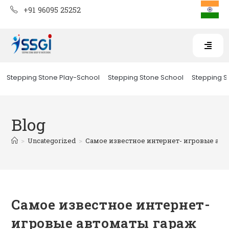
+91 96095 25252
Stepping Stone Play-School
Stepping Stone School
Stepping St
Blog
>
Uncategorized
>
Самое известное интернет- игровые авто
Самое известное интернет-
игровые автоматы гараж