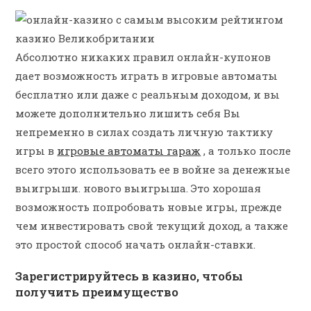
Абсолютно никаких правил онлайн-купонов
дает возможность играть в игровые автоматы
бесплатно или даже с реальным доходом, и вы
можете дополнительно лишить себя Вы
непременно в силах создать личную тактику
игры в
игровые автоматы гараж
, а только после
всего этого использовать ее в войне за денежные
выигрыши. нового выигрыша. Это хорошая
возможность попробовать новые игры, прежде
чем инвестировать свой текущий доход, а также
это простой способ начать онлайн-ставки.
Зарегистрируйтесь в казино, чтобы
получить преимущество