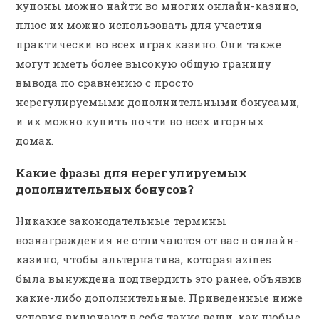
купоны можно найти во многих онлайн-казино,
плюс их можно использовать для участия
практически во всех играх казино. Они также
могут иметь более высокую общую границу
вывода по сравнению с просто
нерегулируемыми дополнительными бонусами,
и их можно купить почти во всех игорных
домах.
Какие фразы для нерегулируемых
дополнительных бонусов?
Никакие законодательные термины
вознаграждения не отличаются от вас в онлайн-
казино, чтобы альтернатива, которая azines
была вынуждена подтвердить это ранее, объявив
какие-либо дополнительные. Приведенные ниже
условия включают в себя такие вещи, как любые