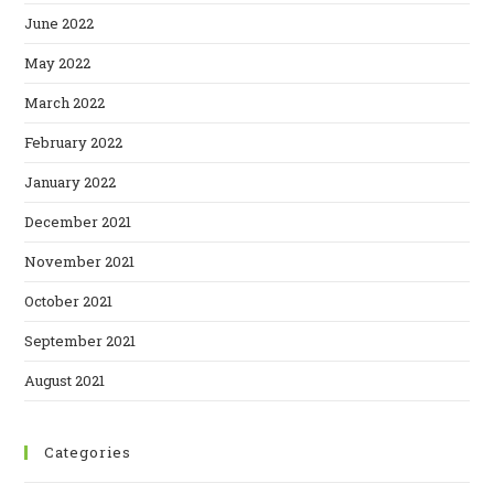
June 2022
May 2022
March 2022
February 2022
January 2022
December 2021
November 2021
October 2021
September 2021
August 2021
Categories